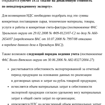
открывается
субсчет 19.11 «Налог на добавленную стоимость
по неподтвержденному экспорту»
.
Для возмещения НДС необходимо подобрать под эти суммы
конкретных поставщиков сырья, технические материалы, товары,
услуги и работы и конкретные счета-фактуры (
постановление ФАС
Уральского округа от 29.02.2008 № Ф09-8123/07-С2 по делу № А60-
2654/07 [определением ВАС от 10.07.2008 № 7997/08 отказано
в передаче данного дела в Президиум ВАС]
).
Также возможен
следующий порядок ведения учета
(
постановление
ФАС Волго-Вятского округа от 30.06.2006 № А82-8327/2004-27
):
рассчитывается себестоимость экспортированной за отчетный
период продукции на основании данных по реализации
в договорных ценах и затрат на рубль товарной продукции;
исчисляется объем материальных затрат в себестоимости
экспортной продукции согласно удельному весу материальных
затрат в общей смете затрат по организации;
определяется НДС на исчисленный объем материальных затрат,